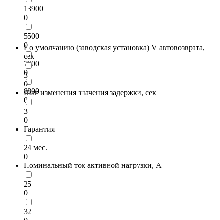
13900
0
5500
0
По умолчанию (заводская установка) V автовозврата,
сек
7000
0
3
0
8800
Шаг изменения значения задержки, сек
0
3
0
Гарантия
24 мес.
0
Номинальный ток активной нагрузки, А
25
0
32