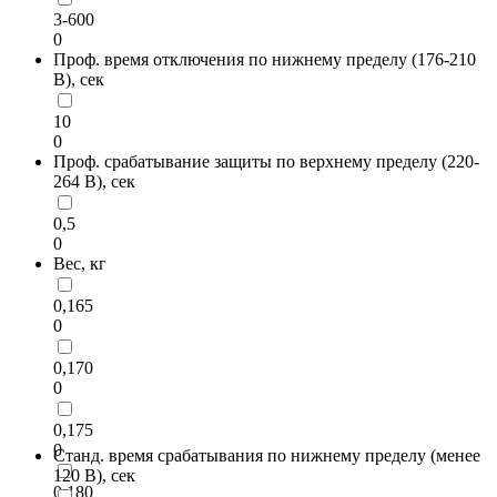
3-600
0
Проф. время отключения по нижнему пределу (176-210
В), сек
10
0
Проф. срабатывание защиты по верхнему пределу (220-
264 В), сек
0,5
0
Вес, кг
0,165
0
0,170
0
0,175
0
Станд. время срабатывания по нижнему пределу (менее
120 В), сек
0,180