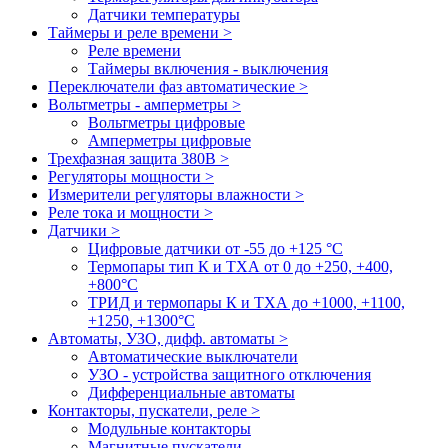
Датчики температуры
Таймеры и реле времени >
Реле времени
Таймеры включения - выключения
Переключатели фаз автоматические >
Вольтметры - амперметры >
Вольтметры цифровые
Амперметры цифровые
Трехфазная защита 380В >
Регуляторы мощности >
Измерители регуляторы влажности >
Реле тока и мощности >
Датчики >
Цифровые датчики от -55 до +125 °С
Термопары тип К и ТХА от 0 до +250, +400,
+800°C
ТРИД и термопары К и ТХА до +1000, +1100,
+1250, +1300°C
Автоматы, УЗО, дифф. автоматы >
Автоматические выключатели
УЗО - устройства защитного отключения
Дифференциальные автоматы
Контакторы, пускатели, реле >
Модульные контакторы
Магнитные пускатели