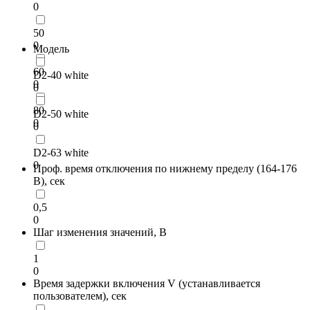
0
50
0
Модель
60
D2-40 white
0
0
80
D2-50 white
0
0
D2-63 white
0
Проф. время отключения по нижнему пределу (164-176
В), сек
0,5
0
Шаг изменения значений, В
1
0
Время задержки включения V (устанавливается
пользователем), сек