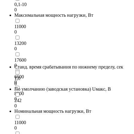
0,1-10
0
Максимальная мощность нагрузки, Вт
11000
0
13200
0
17600
0
Станд. время срабатывания по нижнему пределу, сек
6600
1,0
0
0
По умолчанию (заводская установка) Uмакс, В
8800
0
242
0
Номинальная мощность нагрузки, Вт
11000
0