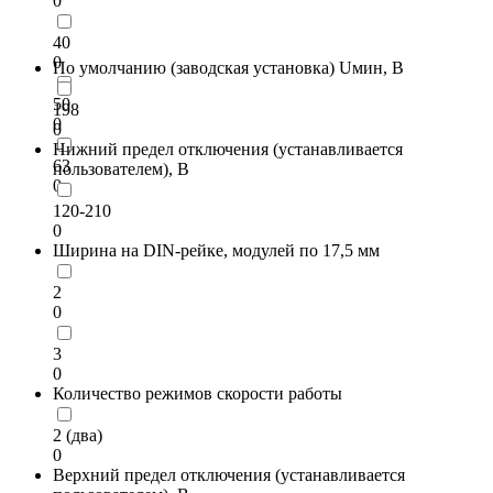
0
40
0
По умолчанию (заводская установка) Uмин, В
50
198
0
0
Нижний предел отключения (устанавливается
63
пользователем), В
0
120-210
0
Ширина на DIN-рейке, модулей по 17,5 мм
2
0
3
0
Количество режимов скорости работы
2 (два)
0
Верхний предел отключения (устанавливается