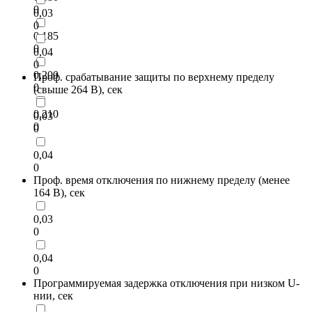
0
0,03
0
0,185
0
0,04
0
0,200
Проф. срабатывание защиты по верхнему пределу
0
(свыше 264 В), сек
0,210
0,03
0
0
0,04
0
Проф. время отключения по нижнему пределу (менее
164 В), сек
0,03
0
0,04
0
Программируемая задержка отключения при низком U-
нии, сек