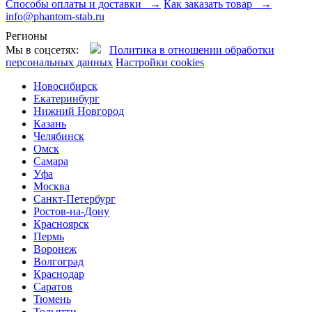
Способы оплаты и доставки →
Как заказать товар →
info@phantom-stab.ru
Регионы
Мы в соцсетях:
Политика в отношении обработки
персональных данных
Настройки cookies
Новосибирск
Екатеринбург
Нижний Новгород
Казань
Челябинск
Омск
Самара
Уфа
Москва
Санкт-Петербург
Ростов-на-Дону
Красноярск
Пермь
Воронеж
Волгоград
Краснодар
Саратов
Тюмень
Тольятти