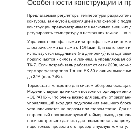
Особенности конструкции и п
Предлагаемые регуляторы
температуры
разработан
контуром, замкнутой циркуляцией или схемой с подп
конструкции предусматривается несколько внешних
регулировать температуру в нескольких точках – на в
Управляют однофазными или трехфазными системам
электрическими котлами с ТЭНами. Для включения 
используются модульные (на дин-рейку) или щитовы
подключаются к силовым линиям, а управляющая обм
ТК-7. Если потребитель работает от сети 220в, мож
терморегулятор типа
Terneo
RK-30 с одним выносным
до 32А (max 7кВт).
Термостаты
конкретно для систем
обогрева
оснащают
Модели с двумя датчиками позволяют одновременно
«ОБРАТКУ», что очень важно для защиты от закипани
управляющий вход для подключения внешнего блока 
устанавливается на первом или втором этаже. Для и
встроенный программируемый таймер выхода управле
наличие третьего датчика дает возможность напрям
надо только провести его провод в нужную комнату.