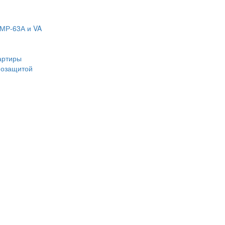
МР-63А и VA
артиры
мозащитой