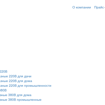
О компании
Прайс-
220В
зные 220В для дачи
зные 220В для дома
азные 220В для промышленности
380В
зные 380В для дома
азные 380В промышленные