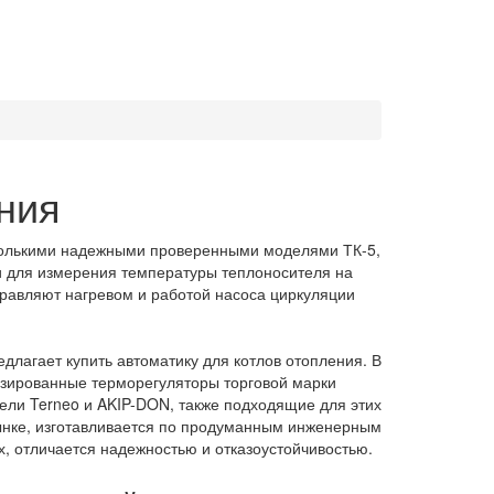
ния
колькими надежными проверенными моделями ТК-5,
и для измерения температуры теплоносителя на
правляют нагревом и работой насоса циркуляции
лагает купить
автоматику
для котлов отопления. В
зированные
терморегуляторы
торговой марки
дели
Terneo
и AKIP-DON, также подходящие для этих
ынке
, изготавливается по продуманным инженерным
 отличается надежностью и отказоустойчивостью.