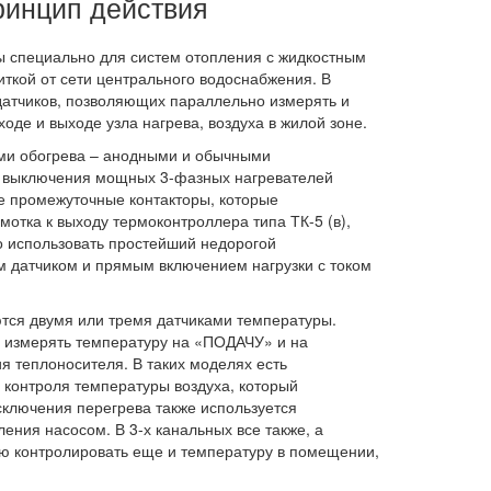
ринцип действия
ы специально для
систем отопления
с жидкостным
иткой от сети центрального водоснабжения. В
датчиков
, позволяющих параллельно измерять и
ходе и выходе узла нагрева, воздуха в жилой зоне.
и обогрева – анодными и обычными
и выключения мощных 3-фазных нагревателей
е промежуточные контакторы, которые
отка к выходу термоконтроллера типа ТК-5 (в),
но использовать простейший недорогой
 датчиком и прямым включением нагрузки с током
ся двумя или тремя датчиками температуры.
 измерять температуру на «ПОДАЧУ» и на
я теплоносителя. В таких моделях есть
контроля температуры воздуха, который
сключения перегрева также используется
ния насосом. В 3-х канальных все также, а
ую контролировать еще и температуру в помещении,