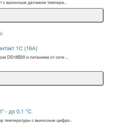
in с выносным датчиком темпера..
нтакт 1С (16А)
ом DS18B20 и питанием от сети ..
 - до 0,1 °C
тор температуры с выносным цифро..