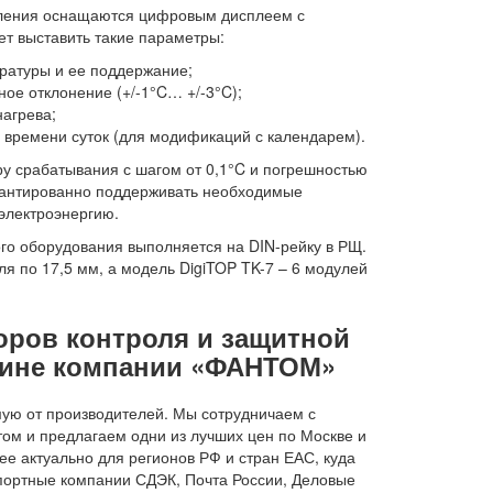
опления оснащаются цифровым дисплеем с
т выставить такие параметры:
ратуры и ее поддержание;
ое отклонение (+/-1°C… +/-3°C);
агрева;
 времени суток (для модификаций с календарем).
у срабатывания с шагом от 0,1°C и погрешностью
арантированно поддерживать необходимые
электроэнергию.
го оборудования выполняется на DIN-рейку в РЩ.
я по 17,5 мм, а модель DigiTOP TK-7 – 6 модулей
оров контроля и защитной
азине компании «ФАНТОМ»
ую от производителей. Мы сотрудничаем с
ом и предлагаем одни из лучших цен по Москве и
ее актуально для регионов РФ и стран ЕАС, куда
портные компании СДЭК, Почта России, Деловые