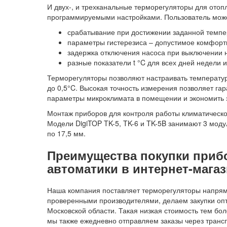
И двух-, и трехканальные терморегуляторы для от
программируемыми
настройками. Пользователь може
срабатывание при достижении заданной темпе
параметры гистерезиса – допустимое комфортн
задержка отключения насоса при выключении н
разные показатели
t
°C
для всех дней недели и
Терморегуляторы позволяют настраивать температур
до 0,5°C. Высокая точность измерения позволяет г
параметры микроклимата в помещении и экономить 
Монтаж приборов для
контроля
работы климатическо
Модели DigiTOP TK-5, TK-6 и TK-5B занимают 3 модул
по 17,5 мм.
Преимущества покупки приб
автоматики в интернет-маг
Наша компания поставляет терморегуляторы напрям
проверенными производителями, делаем закупки опт
Московской области. Такая низкая стоимость тем бол
мы также ежедневно отправляем заказы через транс