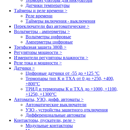
Терморегуляторы для инкубатора
Датчики температуры
Таймеры и реле времени >
Реле времени
Таймеры включения - выключения
Переключатели фаз автоматические >
Вольтметры - амперметры >
Вольтметры цифровые
Амперметры цифровые
Трехфазная защита 380В >
Регуляторы мощности >
Измерители регуляторы влажности >
Реле тока и мощности >
Датчики >
Цифровые датчики от -55 до +125 °С
Термопары тип К и ТХА от 0 до +250, +400,
+800°C
ТРИД и термопары К и ТХА до +1000, +1100,
+1250, +1300°C
Автоматы, УЗО, дифф. автоматы >
Автоматические выключатели
УЗО - устройства защитного отключения
Дифференциальные автоматы
Контакторы, пускатели, реле >
Модульные контакторы