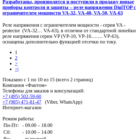
Разработаны, производятся и поступили в продажу новые
приборы контроля и защиты – реле напряжения DigiTOP с
ограничителем мощности VA-32, VA-40, VA-50, VA-63
Реле напряжения с ограничителем мощности - серия VA -
protector (VA-32… VA-63), в отличии от стандартной линейки
реле напряжения серии VP (VP-10, VP-16……. VP-63),
оснащены дополнительно функцией отсечки по току.
1
2
>
>|
Показано с 1 по 10 из 15 (всего 2 страниц)
Компания «Фантом»
Телефоны для заказов и консультаций:
+7 (495) 502-59-60
+7 (985) 471-81-47
(Viber, WhatsApp)
Интернет-магазин
Режим работы:
Пн-Пт:
- 09.00 – 18.00
Сб:
- 10.00 – 14.00
Вс:
- выходной