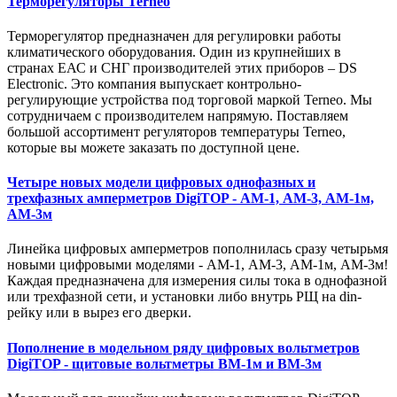
Терморегуляторы Terneo
Терморегулятор предназначен для регулировки работы
климатического оборудования. Один из крупнейших в
странах ЕАС и СНГ производителей этих приборов – DS
Electronic. Это компания выпускает контрольно-
регулирующие устройства под торговой маркой Terneo. Мы
сотрудничаем с производителем напрямую. Поставляем
большой ассортимент регуляторов температуры Terneo,
которые вы можете заказать по доступной цене.
Четыре новых модели цифровых однофазных и
трехфазных амперметров DigiTOP - АМ-1, АМ-3, АМ-1м,
АМ-3м
Линейка цифровых амперметров пополнилась сразу четырьмя
новыми цифровыми моделями - АМ-1, АМ-3, АМ-1м, АМ-3м!
Каждая предназначена для измерения силы тока в однофазной
или трехфазной сети, и установки либо внутрь РЩ на din-
рейку или в вырез его дверки.
Пополнение в модельном ряду цифровых вольтметров
DigiTOP - щитовые вольтметры ВМ-1м и ВМ-3м