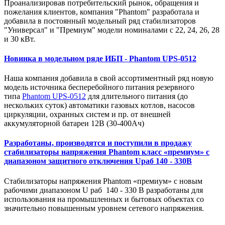
Проанализировав потребительский рынок, обращения и
пожелания клиентов, компания "Phantom" разработала и
добавила в постоянный модельный ряд стабилизаторов
"Универсал" и "Премиум" модели номиналами с 22, 24, 26, 28
и 30 кВт.
Новинка в модельном ряде ИБП - Phantom UPS-0512
Наша компания добавила в свой ассортиментный ряд новую
модель источника бесперебойного питания резервного
типа
Phantom UPS-0512
для длительного питания (до
нескольких суток) автоматики газовых котлов, насосов
циркуляции, охранных систем и пр. от внешней
аккумуляторной батареи 12В (30-400Ач)
Разработаны, производятся и поступили в продажу
стабилизаторы напряжения Phantom класс «премиум» с
диапазоном защитного отключения Uраб 140 - 330В
Стабилизаторы напряжения Phantom «премиум» с новым
рабочими диапазоном U раб 140 - 330 В разработаны для
использования на промышленных и бытовых объектах со
значительно повышенным уровнем сетевого напряжения.