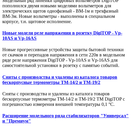
Модельный ряд линейки цифровых вольтметров DigiTOP
пополнился двумя новыми моделями вольтметров для
электрических щитов однофазный - ВМ-1м и трехфазный
ВМ-3м. Новые вольтметры - выполнены в специальном
корпусе, т.н. щитовое исполнение.
Новые модели реле напряжения в розетку DigiTOP - Vp-
10AS и Vp-16AS
Новые прогрессивные устройства защиты бытовой техники
от скачков и перепадов напряжения в сети 220в в модельном
ряде реле напряжения DigiTOP - Vp-10AS и Vp-16AS для
самостоятельной установки в розетку с памятью событий.
Сняты с производства и удалены из каталога товаров
бескорпусные термометры ТМ-14/2 и ТМ-19/2
Сняты с производства и удалены из каталога товаров
бескорпусные термометры ТМ-14/2 и ТМ-19/2 ТМ DigiTOP с
погрешностью измерения внешней температуры 0,1 °C.
Расширение модельного ряда стабилизаторов "Универсал"
и "Премиум"