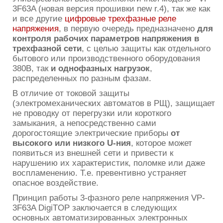
3F63A (новая версия прошивки new r.4), так же как
и все другие
цифровые трехфазные реле
напряжения
, в первую очередь предназначено
для
контроля рабочих параметров напряжения в
трехфазной сети
, с целью защиты как отдельного
бытового или производственного оборудования
380В, так
и однофазных нагрузок
,
распределенных по разным фазам.
В отличие от токовой защиты
(электромеханических автоматов в РЩ), защищает
не проводку от перегрузки или короткого
замыкания, а непосредственно сами
дорогостоящие электрические приборы
от
высокого или низкого U-ния
, которое может
появиться из внешней сети и привести к
нарушению их характеристик, поломке или даже
воспламенению. Т.е. превентивно устраняет
опасное воздействие.
Принцип работы 3-фазного реле напряжения VP-
3F63A DigiTOP заключается в следующих
основных автоматизированных электронных