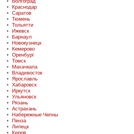
Волгоград
Краснодар
Саратов
Тюмень
Тольятти
Ижевск
Барнаул
Новокузнецк
Кемерово
Оренбург
Томск
Махачкала
Владивосток
Ярославль
Хабаровск
Иркутск
Ульяновск
Рязань
Астрахань
Набережные Челны
Пенза
Липецк
Киров