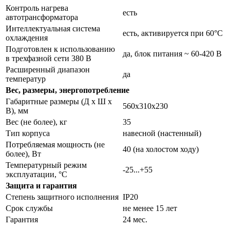
Контроль нагрева
есть
автотрансформатора
Интеллектуальная система
есть, активируется при 60°С
охлаждения
Подготовлен к использованию
да, блок питания ~ 60-420 В
в трехфазной сети 380 В
Расширенный диапазон
да
температур
Вес, размеры, энергопотребление
Габаритные размеры (Д х Ш х
560х310х230
В), мм
Вес (не более), кг
35
Тип корпуса
навесной (настенный)
Потребляемая мощность (не
40 (на холостом ходу)
более), Вт
Температурный режим
-25...+55
эксплуатации, °С
Защита и гарантия
Степень защитного исполнения
IP20
Срок службы
не менее 15 лет
Гарантия
24 мес.