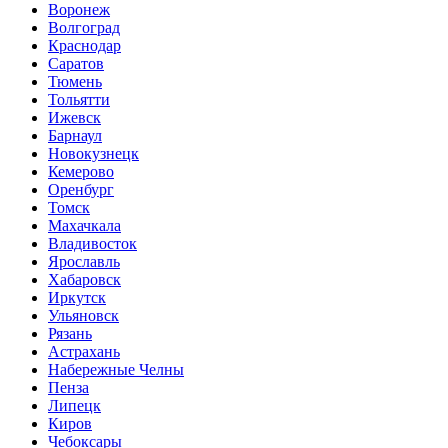
Воронеж
Волгоград
Краснодар
Саратов
Тюмень
Тольятти
Ижевск
Барнаул
Новокузнецк
Кемерово
Оренбург
Томск
Махачкала
Владивосток
Ярославль
Хабаровск
Иркутск
Ульяновск
Рязань
Астрахань
Набережные Челны
Пенза
Липецк
Киров
Чебоксары