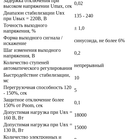
Задержка отключения при
0,02
высоком напряжении Umax, сек
Диапазон стабилизации Uвх
135 - 240
при Uвых = 220В, В
Точность выходного
± 1,0
напряжения, %
Форма выходного сигнала /
синусоида, не более 6%
искажение
Шаг изменения выходного
0,2
напряжения, В
Количество ступеней
непрерывный
автоматического регулирования
Быстродействие стабилизации,
10
мс
Перегрузочная способность 120
5
- 150%, сек
Защитное отключение более
0,1
150% от Pnom, сек
Допустимая нагрузка при Uвх =
18000
160 В, Вт
Допустимая нагрузка при Uвх =
15000
130 В, Вт
Количество электронных и