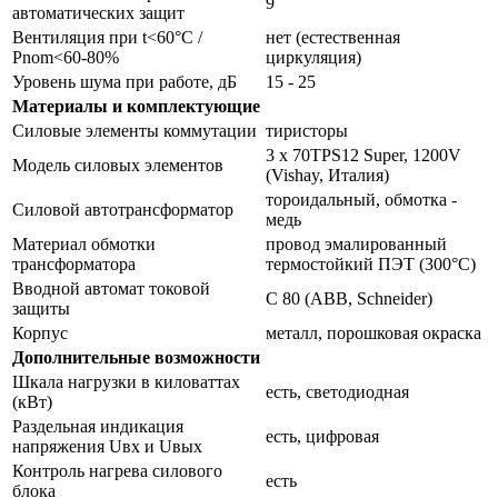
9
автоматических защит
Вентиляция при t<60°С /
нет (естественная
Pnom<60-80%
циркуляция)
Уровень шума при работе, дБ
15 - 25
Материалы и комплектующие
Силовые элементы коммутации
тиристоры
3 x 70TPS12 Super, 1200V
Модель силовых элементов
(Vishay, Италия)
тороидальный, обмотка -
Силовой автотрансформатор
медь
Материал обмотки
провод эмалированный
трансформатора
термостойкий ПЭТ (300°С)
Вводной автомат токовой
С 80 (ABB, Schneider)
защиты
Корпус
металл, порошковая окраска
Дополнительные возможности
Шкала нагрузки в киловаттах
есть, светодиодная
(кВт)
Раздельная индикация
есть, цифровая
напряжения Uвх и Uвых
Контроль нагрева силового
есть
блока