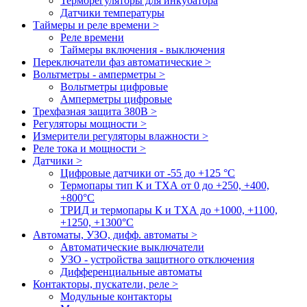
Терморегуляторы для инкубатора
Датчики температуры
Таймеры и реле времени >
Реле времени
Таймеры включения - выключения
Переключатели фаз автоматические >
Вольтметры - амперметры >
Вольтметры цифровые
Амперметры цифровые
Трехфазная защита 380В >
Регуляторы мощности >
Измерители регуляторы влажности >
Реле тока и мощности >
Датчики >
Цифровые датчики от -55 до +125 °С
Термопары тип К и ТХА от 0 до +250, +400,
+800°C
ТРИД и термопары К и ТХА до +1000, +1100,
+1250, +1300°C
Автоматы, УЗО, дифф. автоматы >
Автоматические выключатели
УЗО - устройства защитного отключения
Дифференциальные автоматы
Контакторы, пускатели, реле >
Модульные контакторы