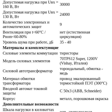
Допустимая нагрузка при Uвх =
30000
160 В, Вт
Допустимая нагрузка при Uвх =
24000
130 В, Вт
Количество электронных и
9
автоматических защит
Вентиляция при t<60°С /
нет (естественная
Pnom<60-80%
циркуляция)
Уровень шума при работе, дБ
35 - 40
Материалы и комплектующие
Силовые элементы коммутации
тиристоры
70TPS12 Super, 1200V
Модель силовых элементов
(Vishay, Италия)
тороидальный, обмотка -
Силовой автотрансформатор
медь
Материал обмотки
провод эмалированный
трансформатора
термостойкий ПЭТ (300°С)
Вводной автомат токовой
С 50х3 (ABB, Schneider)
защиты
Корпус
металл, порошковая окраска
Дополнительные возможности
Шкала нагрузки в киловаттах
есть, светодиодная