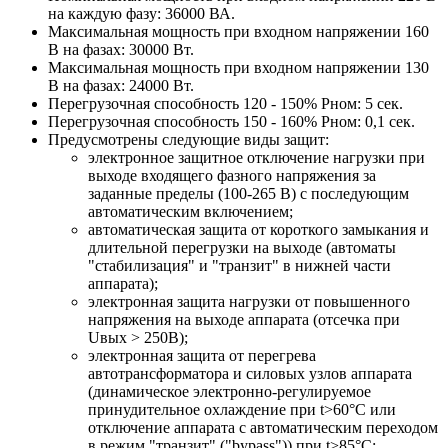
на каждую фазу: 36000 ВА.
Максимальная мощность при входном напряжении 160
В на фазах: 30000 Вт.
Максимальная мощность при входном напряжении 130
В на фазах: 24000 Вт.
Перегрузочная способность 120 - 150% Pном: 5 сек.
Перегрузочная способность 150 - 160% Pном: 0,1 сек.
Предусмотрены следующие виды защит:
электронное защитное отключение нагрузки при
выходе входящего фазного напряжения за
заданные пределы (100-265 В) с последующим
автоматическим включением;
автоматическая защита от короткого замыкания и
длительной перегрузки на выходе (автоматы
"стабилизация" и "транзит" в нижней части
аппарата);
электронная защита нагрузки от повышенного
напряжения на выходе аппарата (отсечка при
Uвых > 250В);
электронная защита от перегрева
автотрансформатора и силовых узлов аппарата
(динамическое электронно-регулируемое
принудительное охлаждение при t>60°С или
отключение аппарата с автоматическим переходом
в режим "транзит" ("bypass")) при t>85°С;