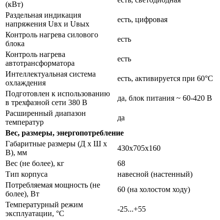
(кВт)
Раздельная индикация
есть, цифровая
напряжения Uвх и Uвых
Контроль нагрева силового
есть
блока
Контроль нагрева
есть
автотрансформатора
Интеллектуальная система
есть, активируется при 60°С
охлаждения
Подготовлен к использованию
да, блок питания ~ 60-420 В
в трехфазной сети 380 В
Расширенный диапазон
да
температур
Вес, размеры, энергопотребление
Габаритные размеры (Д х Ш х
430х705х160
В), мм
Вес (не более), кг
68
Тип корпуса
навесной (настенный)
Потребляемая мощность (не
60 (на холостом ходу)
более), Вт
Температурный режим
-25...+55
эксплуатации, °С