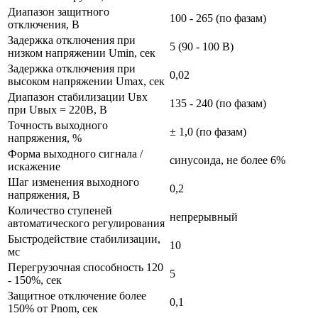
Диапазон защитного
100 - 265 (по фазам)
отключения, В
Задержка отключения при
5 (90 - 100 В)
низком напряжении Umin, сек
Задержка отключения при
0,02
высоком напряжении Umax, сек
Диапазон стабилизации Uвх
135 - 240 (по фазам)
при Uвых = 220В, В
Точность выходного
± 1,0 (по фазам)
напряжения, %
Форма выходного сигнала /
синусоида, не более 6%
искажение
Шаг изменения выходного
0,2
напряжения, В
Количество ступеней
непрерывный
автоматического регулирования
Быстродействие стабилизации,
10
мс
Перегрузочная способность 120
5
- 150%, сек
Защитное отключение более
0,1
150% от Pnom, сек