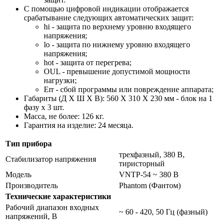
С помощью цифровой индикации отображается
срабатывание следующих автоматических защит:
hi - защита по верхнему уровню входящего
напряжения;
lo - защита по нижнему уровню входящего
напряжения;
hot - защита от перегрева;
OUL - превышение допустимой мощности
нагрузки;
Err - сбой программы или повреждение аппарата;
Габариты (Д Х Ш Х В): 560 X 310 X 230 мм - блок на 1
фазу х 3 шт.
Масса, не более: 126 кг.
Гарантия на изделие: 24 месяца.
Тип прибора
трехфазный, 380 В,
Стабилизатор напряжения
тиристорный
Модель
VNTP-54 ~ 380 В
Производитель
Phantom (Фантом)
Технические характеристики
Рабочий диапазон входных
~ 60 - 420, 50 Гц (фазный)
напряжений, В