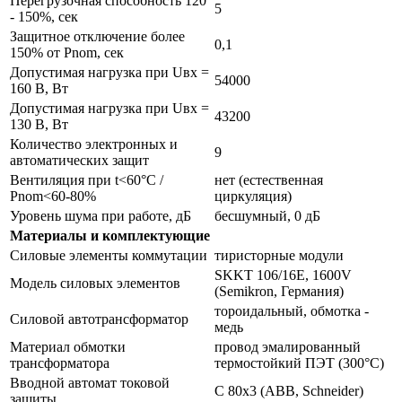
Перегрузочная способность 120
5
- 150%, сек
Защитное отключение более
0,1
150% от Pnom, сек
Допустимая нагрузка при Uвх =
54000
160 В, Вт
Допустимая нагрузка при Uвх =
43200
130 В, Вт
Количество электронных и
9
автоматических защит
Вентиляция при t<60°С /
нет (естественная
Pnom<60-80%
циркуляция)
Уровень шума при работе, дБ
бесшумный, 0 дБ
Материалы и комплектующие
Силовые элементы коммутации
тиристорные модули
SKKT 106/16E, 1600V
Модель силовых элементов
(Semikron, Германия)
тороидальный, обмотка -
Силовой автотрансформатор
медь
Материал обмотки
провод эмалированный
трансформатора
термостойкий ПЭТ (300°С)
Вводной автомат токовой
С 80х3 (ABB, Schneider)
защиты