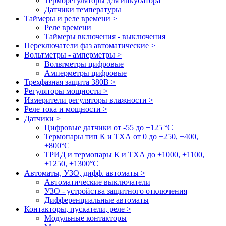
Терморегуляторы для инкубатора
Датчики температуры
Таймеры и реле времени >
Реле времени
Таймеры включения - выключения
Переключатели фаз автоматические >
Вольтметры - амперметры >
Вольтметры цифровые
Амперметры цифровые
Трехфазная защита 380В >
Регуляторы мощности >
Измерители регуляторы влажности >
Реле тока и мощности >
Датчики >
Цифровые датчики от -55 до +125 °С
Термопары тип К и ТХА от 0 до +250, +400,
+800°C
ТРИД и термопары К и ТХА до +1000, +1100,
+1250, +1300°C
Автоматы, УЗО, дифф. автоматы >
Автоматические выключатели
УЗО - устройства защитного отключения
Дифференциальные автоматы
Контакторы, пускатели, реле >
Модульные контакторы