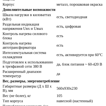
Корпус
металл, порошковая окраска
Дополнительные возможности
Шкала нагрузки в киловаттах
есть, светодиодная
(кВт)
Раздельная индикация
есть, цифровая
напряжения Uвх и Uвых
Контроль нагрева силового
есть
блока
Контроль нагрева
есть
автотрансформатора
Интеллектуальная система
есть, активируется при 60°С
охлаждения
Подготовлен к использованию
да, блок питания ~ 60-420 В
в трехфазной сети 380 В
Расширенный диапазон
да
температур
Вес, размеры, энергопотребление
Габаритные размеры (Д х Ш х
560х930х230
В), мм
Вес (не более), кг
105
Тип корпуса
навесной (настенный)