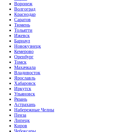
Воронеж
Волгоград
Краснодар
Саратов
Тюмень
Тольятти
Ижевск
Барнаул
Новокузнецк
Кемерово
Оренбург
Томск
Махачкала
Владивосток
Ярославль
Хабаровск
Иркутск
Ульяновск
Рязань
Астрахань
Набережные Челны
Пенза
Липецк
Киров
Чебоксары