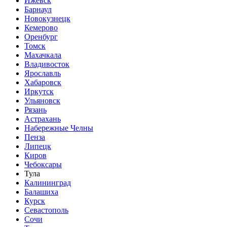
Ижевск
Барнаул
Новокузнецк
Кемерово
Оренбург
Томск
Махачкала
Владивосток
Ярославль
Хабаровск
Иркутск
Ульяновск
Рязань
Астрахань
Набережные Челны
Пенза
Липецк
Киров
Чебоксары
Тула
Калининград
Балашиха
Курск
Севастополь
Сочи